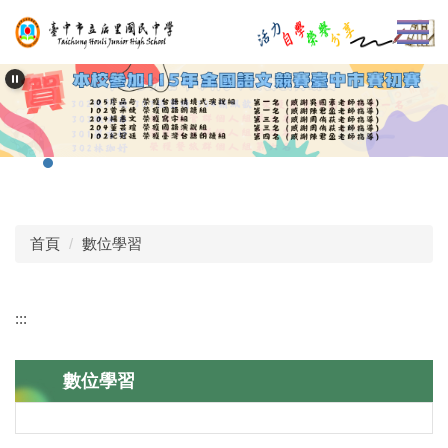
跳
到
主
要
內
容
區
首頁
數位學習
:::
數位學習