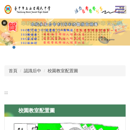
跳
到
主
要
內
容
區
首頁
認識后中
校園教室配置圖
:::
校園教室配置圖