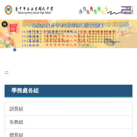
跳
到
主
要
內
容
區
:::
學務處各組
訓育組
生教組
體育組