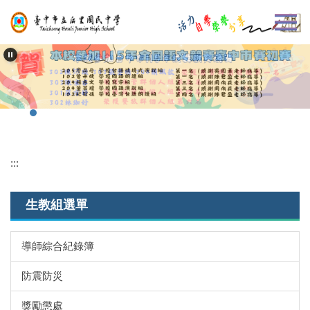
跳
到
主
要
內
容
區
:::
生教組選單
導師綜合紀錄簿
防震防災
獎勵懲處