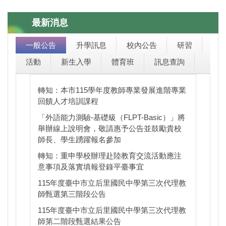
民中小學創意環保科學趣味競賽，204范書維、20
最新消息
駕，當個安全的駕駛。開車、走路不滑手機，安全不
一般公告
升學訊息
校內公告
研習
活動
新生入學
體育班
訊息查詢
上午 10 時到下午 2 時)外出，衛生局關心您
轉知：本市115學年度教師專業發展進階專業
回饋人才培訓課程
「外語能力測驗-基礎級（FLPT-Basic）」將
舉辦線上說明會，敬請惠予公告並鼓勵貴校
師長、學生踴躍報名參加
轉知：重申學校辦理赴陸教育交流活動應注
意事項及落實填報登錄平臺事宜
115年度臺中市立后里國民中學第三次代理教
師甄選第三階段公告
115年度臺中市立后里國民中學第三次代理教
師第二階段甄選結果公告