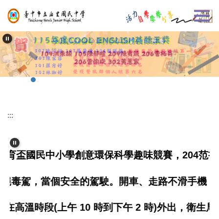
跳
到
主
要
內
容
區
:::
民中小學創意環保科學趣味競賽，204范書維、20
駕，當個安全的駕駛。開車、走路不滑手機，安全不
上午 10 時到下午 2 時)外出，衛生局關心您