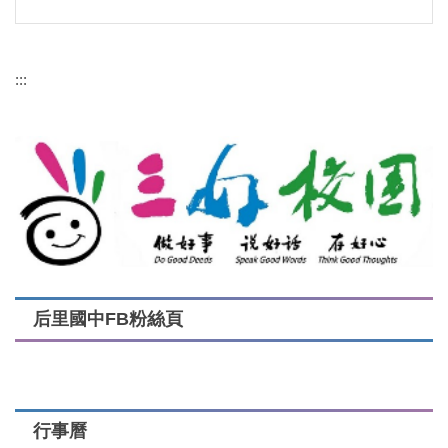
:::
后里國中FB粉絲頁
行事曆