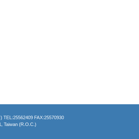
南
) TEL:25562409 FAX:25570930
1, Taiwan (R.O.C.)