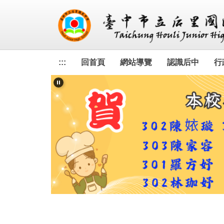
跳
到
主
要
內
容
:::
回首頁
網站導覽
認識后中
行
區