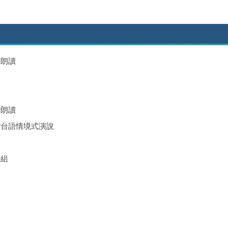
語朗讀
說
語朗讀
灣台語情境式演說
礎組