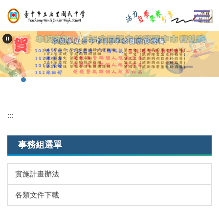
跳
到
主
要
內
容
區
:::
事務組選單
實施計畫辦法
各類文件下載